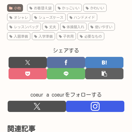
小物
お着替え袋
かっこいい
かわいい
オシャレ
シューズケース
ハンドメイド
レッスンバッグ
丈夫
体操服入れ
使いやすい
入園準備
入学準備
子供用
必要なもの
シェアする
coeur a coeurをフォローする
関連記事