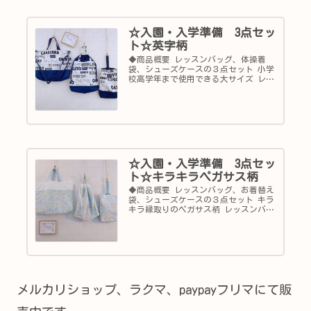
☆入園・入学準備 3点セッ
ト☆英字柄
◆商品概要 レッスンバッグ、体操着
袋、シューズケースの３点セット 小学
校高学年まで使用できる大サイズ レッ
スンバッグは取り外し可能なショルダ
ーベルト付き 体操着袋は巾着袋型とト
ートバッグ型になる2way仕様 シューズ
ケースの内側はナイロン生地を使用 長
く使えて、買い替えの手間も省けます
☆入園・入学準備 3点セッ
ト☆キラキラペガサス柄
◆商品概要 レッスンバッグ、お着替え
袋、シューズケースの３点セット キラ
キラ縁取りのペガサス柄 レッスンバッ
グの裏地はふかふかキルティング生地
で丈夫な作りです！ お着替え袋は折マ
チ付き レースやリボンは付いていない
ので、女の子はもちろん男の子にもオ
ススメです♪
メルカリショップ、ラクマ、paypayフリマにて販